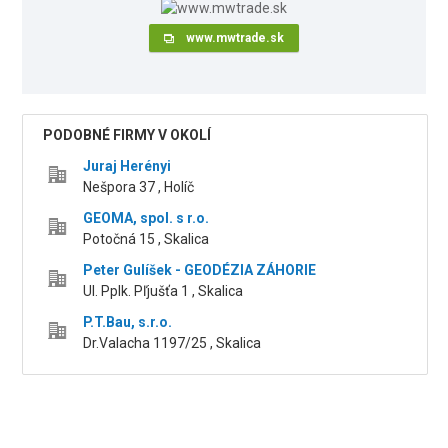
www.mwtrade.sk
PODOBNÉ FIRMY V OKOLÍ
Juraj Herényi
Nešpora 37 , Holíč
GEOMA, spol. s r.o.
Potočná 15 , Skalica
Peter Gulíšek - GEODÉZIA ZÁHORIE
Ul. Pplk. Pľjušťa 1 , Skalica
P.T.Bau, s.r.o.
Dr.Valacha 1197/25 , Skalica