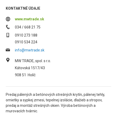
KONTAKTNÉ ÚDAJE
www.mwtrade.sk
034 / 668 21 75
0910 273 188
0910 534 224
info@mwtrade.sk
MW TRADE, spol. s r.o.
Kátovská 1517/43
908 51
Holíč
Predaj pálených a betónových strešných krytín, pálenej tehly,
omietky a sypkej zmesi, tepelnej izolácie, dlažieb a stropov,
predaj a montáž strešných okien. Výroba betónových a
murovacích tvárnic.