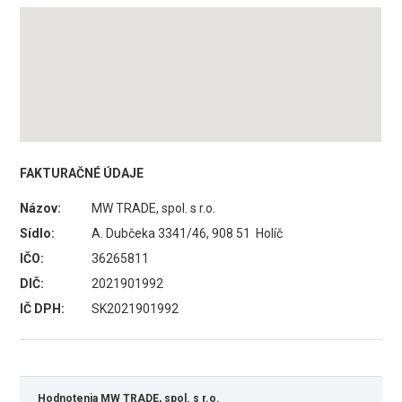
FAKTURAČNÉ ÚDAJE
Názov:
MW TRADE, spol. s r.o.
Sídlo:
A. Dubčeka 3341/46, 908 51 Holíč
IČO:
36265811
DIČ:
2021901992
IČ DPH:
SK2021901992
Hodnotenia MW TRADE, spol. s r.o.