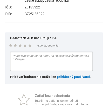
České Buděj, Česká republika
IČO:
25185322
DIČ:
CZ25185322
Hodnotenia Julia Uno Group s.r.o.
vyber hodnotenie
Pridávať hodnotenie môže len
prihlásený používateľ
.
Zatiaľ bez hodnotenia
Túto firmu zatiaľ nikto nehodnotil.
Poznáš ju? Pridaj k nej svoje hodnotenie.