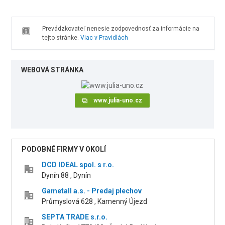
Prevádzkovateľ nenesie zodpovednosť za informácie na
tejto stránke.
Viac v Pravidlách
WEBOVÁ STRÁNKA
www.julia-uno.cz
PODOBNÉ FIRMY V OKOLÍ
DCD IDEAL spol. s r.o.
Dynín 88 , Dynín
Gametall a.s. - Predaj plechov
Průmyslová 628 , Kamenný Újezd
SEPTA TRADE s.r.o.