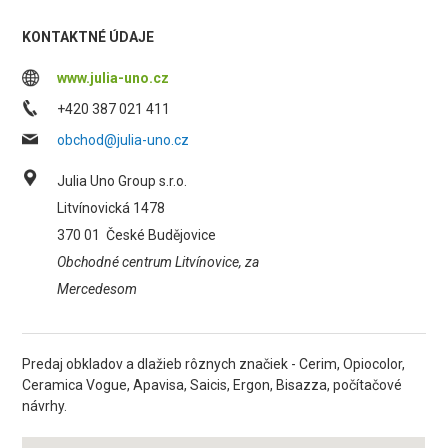
KONTAKTNÉ ÚDAJE
www.julia-uno.cz
+420 387 021 411
obchod@julia-uno.cz
Julia Uno Group s.r.o.
Litvínovická 1478
370 01
České Budějovice
Obchodné centrum Litvínovice, za
Mercedesom
Predaj obkladov a dlažieb rôznych značiek - Cerim, Opiocolor,
Ceramica Vogue, Apavisa, Saicis, Ergon, Bisazza, počítačové
návrhy.