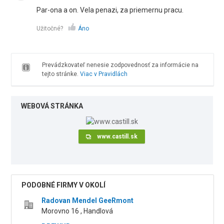
Par-ona a on. Vela penazi, za priemernu pracu.
Užitočné?
Áno
Prevádzkovateľ nenesie zodpovednosť za informácie na
tejto stránke.
Viac v Pravidlách
WEBOVÁ STRÁNKA
www.castill.sk
PODOBNÉ FIRMY V OKOLÍ
Radovan Mendel GeeRmont
Morovno 16 , Handlová