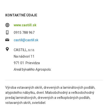
KONTAKTNÉ ÚDAJE
www.castill.sk
0915 788 967
castill@castill.sk
CASTILL, s.r.o.
Na nádvorí 11
971 01
Prievidza
Areál bývalého Agrospolu.
Výroba vstavaných skríň, drevených a laminátových podláh,
atypického nábytku, dverí. Maloobchodný a veľkoobchodný
predaj laminátových, drevených a veľkoplošných podláh,
vstavaných skríň, svietidiel.