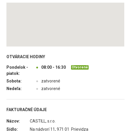
OTVÁRACIE HODINY
Pondelok -
●
08:00 - 16:30
Otvorené
piatok:
Sobota:
●
zatvorené
Nedeľa:
●
zatvorené
FAKTURAČNÉ ÚDAJE
Názov:
CASTILL, s.r.o.
Sídlo:
Na nádvorí 11, 971 01 Prievidza