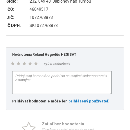
Sídlo:
232, 049 43 Jablonov nad Turňou
IČO:
46049517
DIČ:
1072768873
IČ DPH:
SK1072768873
Hodnotenia Roland Hegedüs HEGISAT
vyber hodnotenie
Pridávať hodnotenie môže len
prihlásený používateľ
.
Zatiaľ bez hodnotenia