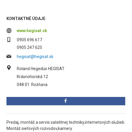
KONTAKTNÉ ÚDAJE
www.hegisat.sk
0905 696 617
0905 247 625
hegisat@hegisat.sk
Roland Hegedüs HEGISAT
Krásnohorská 12
048 01
Rožňava
Predaj, montáž a servis satelitnej techniky,internetových služieb.
Montáž sieťových rozvodov,kamery.