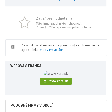
Zatiaľ bez hodnotenia
Túto firmu zatiaľ nikto nehodnotil.
Poznáš ju? Pridaj k nej svoje hodnotenie.
Prevádzkovateľ nenesie zodpovednosť za informácie na
tejto stránke.
Viac v Pravidlách
WEBOVÁ STRÁNKA
www.kora.sk
PODOBNÉ FIRMY V OKOLÍ