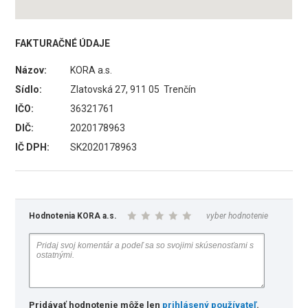
FAKTURAČNÉ ÚDAJE
Názov:
KORA a.s.
Sídlo:
Zlatovská 27, 911 05 Trenčín
IČO:
36321761
DIČ:
2020178963
IČ DPH:
SK2020178963
Hodnotenia KORA a.s.
vyber hodnotenie
Pridávať hodnotenie môže len
prihlásený používateľ
.