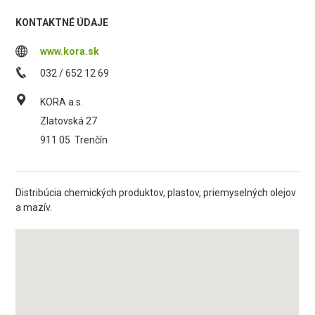
KONTAKTNÉ ÚDAJE
www.kora.sk
032 / 652 12 69
KORA a.s.
Zlatovská 27
911 05
Trenčín
Distribúcia chemických produktov, plastov, priemyselných olejov
a mazív.