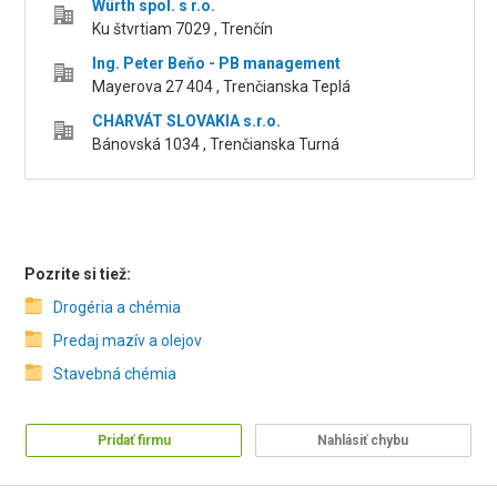
Würth spol. s r.o.
Ku štvrtiam 7029 , Trenčín
Ing. Peter Beňo - PB management
Mayerova 27 404 , Trenčianska Teplá
CHARVÁT SLOVAKIA s.r.o.
Bánovská 1034 , Trenčianska Turná
Pozrite si tiež:
Drogéria a chémia
Predaj mazív a olejov
Stavebná chémia
Pridať firmu
Nahlásiť chybu