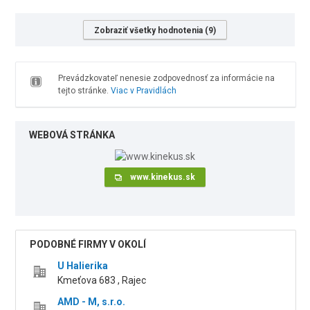
Zobraziť všetky hodnotenia (9)
Prevádzkovateľ nenesie zodpovednosť za informácie na
tejto stránke.
Viac v Pravidlách
WEBOVÁ STRÁNKA
www.kinekus.sk
PODOBNÉ FIRMY V OKOLÍ
U Halierika
Kmeťova 683 , Rajec
AMD - M, s.r.o.