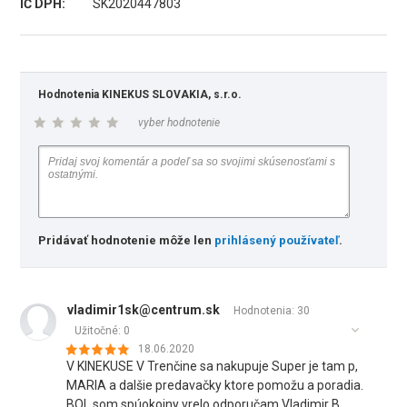
IČ DPH:
SK2020447803
Hodnotenia KINEKUS SLOVAKIA, s.r.o.
vyber hodnotenie
Pridávať hodnotenie môže len
prihlásený používateľ
.
vladimir1sk@centrum.sk
Hodnotenia: 30
Užitočné:
0
18.06.2020
V KINEKUSE V Trenčine sa nakupuje Super je tam p,
MARIA a dalšie predavačky ktore pomožu a poradia.
BOL som spúokojny vrelo odporučam.Vladimir B