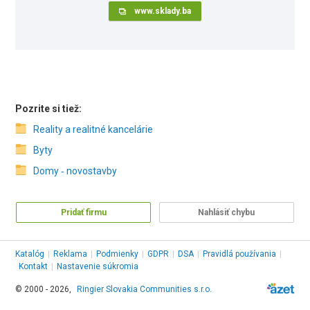
www.sklady.ba
Pozrite si tiež:
Reality a realitné kancelárie
Byty
Domy ‑ novostavby
Pridať firmu
Nahlásiť chybu
Katalóg
|
Reklama
|
Podmienky
|
GDPR
|
DSA
|
Pravidlá používania
|
Kontakt
|
Nastavenie súkromia
© 2000 - 2026,
Ringier Slovakia Communities s.r.o.