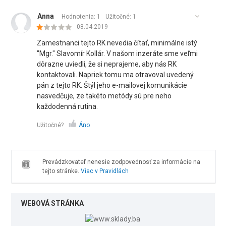
Anna
Hodnotenia: 1
Užitočné:
1
08.04.2019
Zamestnanci tejto RK nevedia čítať, minimálne istý
"Mgr." Slavomír Kollár. V našom inzeráte sme veľmi
dôrazne uviedli, že si neprajeme, aby nás RK
kontaktovali. Napriek tomu ma otravoval uvedený
pán z tejto RK. Štýl jeho e-mailovej komunikácie
nasvedčuje, ze takéto metódy sú pre neho
každodenná rutina.
Užitočné?
Áno
Prevádzkovateľ nenesie zodpovednosť za informácie na
tejto stránke.
Viac v Pravidlách
WEBOVÁ STRÁNKA