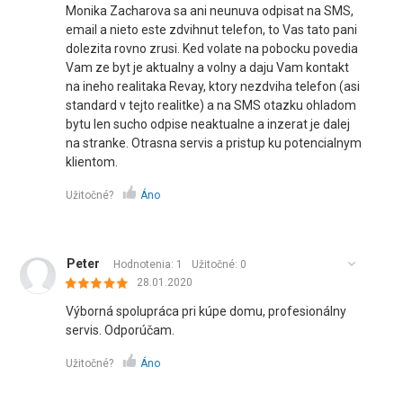
Monika Zacharova sa ani neunuva odpisat na SMS,
email a nieto este zdvihnut telefon, to Vas tato pani
dolezita rovno zrusi. Ked volate na pobocku povedia
Vam ze byt je aktualny a volny a daju Vam kontakt
na ineho realitaka Revay, ktory nezdviha telefon (asi
standard v tejto realitke) a na SMS otazku ohladom
bytu len sucho odpise neaktualne a inzerat je dalej
na stranke. Otrasna servis a pristup ku potencialnym
klientom.
Užitočné?
Áno
Peter
Hodnotenia: 1
Užitočné:
0
28.01.2020
Výborná spolupráca pri kúpe domu, profesionálny
servis. Odporúčam.
Užitočné?
Áno