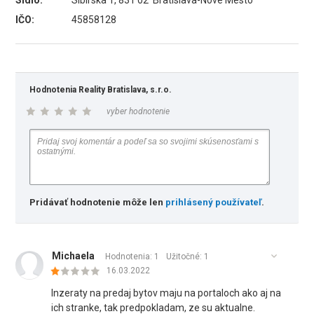
Sídlo:
Sibírska 1, 831 02 Bratislava-Nové Mesto
IČO:
45858128
Hodnotenia Reality Bratislava, s.r.o.
vyber hodnotenie
Pridávať hodnotenie môže len
prihlásený používateľ
.
Michaela
Hodnotenia: 1
Užitočné:
1
16.03.2022
Inzeraty na predaj bytov maju na portaloch ako aj na
ich stranke, tak predpokladam, ze su aktualne.