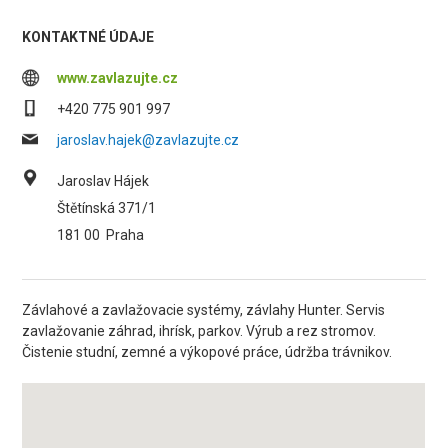
KONTAKTNÉ ÚDAJE
www.zavlazujte.cz
+420 775 901 997
jaroslav.hajek@zavlazujte.cz
Jaroslav Hájek
Štětínská 371/1
181 00
Praha
Závlahové a zavlažovacie systémy, závlahy Hunter. Servis
zavlažovanie záhrad, ihrísk, parkov. Výrub a rez stromov.
Čistenie studní, zemné a výkopové práce, údržba trávnikov.