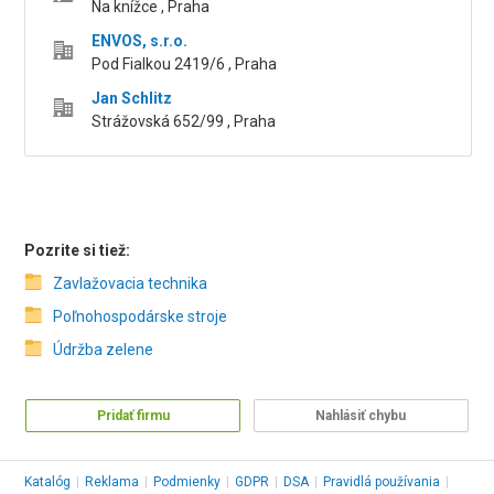
Na knížce , Praha
ENVOS, s.r.o.
Pod Fialkou 2419/6 , Praha
Jan Schlitz
Strážovská 652/99 , Praha
Pozrite si tiež:
Zavlažovacia technika
Poľnohospodárske stroje
Údržba zelene
Pridať firmu
Nahlásiť chybu
Katalóg
|
Reklama
|
Podmienky
|
GDPR
|
DSA
|
Pravidlá používania
|