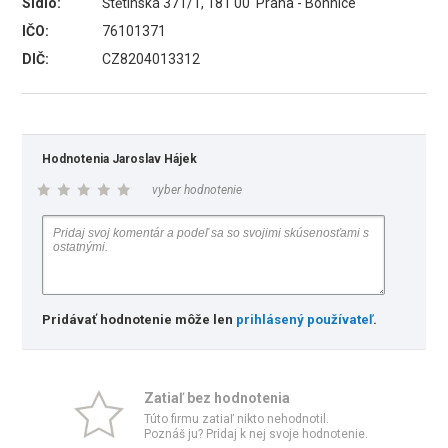
Sídlo:
Štětínská 371/1, 181 00 Praha - Bohnice
IČO:
76101371
DIČ:
CZ8204013312
Hodnotenia Jaroslav Hájek
vyber hodnotenie
Pridávať hodnotenie môže len
prihlásený používateľ
.
Zatiaľ bez hodnotenia
Túto firmu zatiaľ nikto nehodnotil.
Poznáš ju? Pridaj k nej svoje hodnotenie.