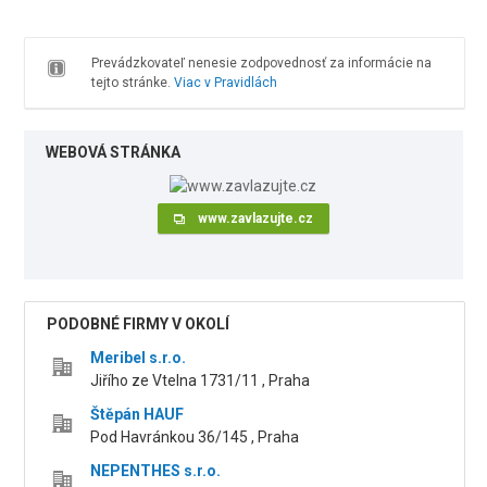
Prevádzkovateľ nenesie zodpovednosť za informácie na
tejto stránke.
Viac v Pravidlách
WEBOVÁ STRÁNKA
www.zavlazujte.cz
PODOBNÉ FIRMY V OKOLÍ
Meribel s.r.o.
Jiřího ze Vtelna 1731/11 , Praha
Štěpán HAUF
Pod Havránkou 36/145 , Praha
NEPENTHES s.r.o.