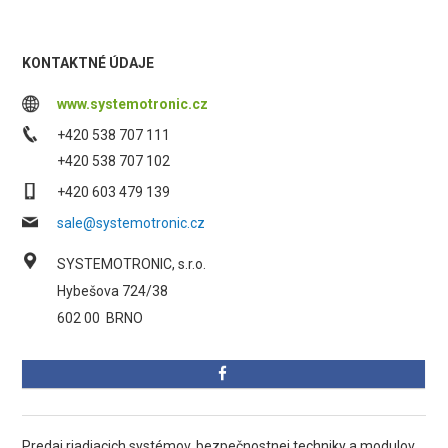
KONTAKTNÉ ÚDAJE
www.systemotronic.cz
+420 538 707 111
+420 538 707 102
+420 603 479 139
sale@systemotronic.cz
SYSTEMOTRONIC, s.r.o.
Hybešova 724/38
602 00
BRNO
Predaj riadiacich systémov, bezpečnostnej techniky a modulov,