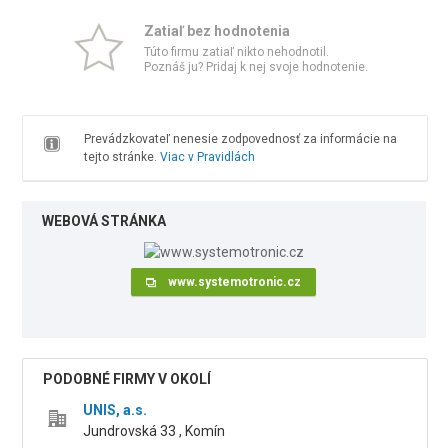
Zatiaľ bez hodnotenia
Túto firmu zatiaľ nikto nehodnotil.
Poznáš ju? Pridaj k nej svoje hodnotenie.
Prevádzkovateľ nenesie zodpovednosť za informácie na
tejto stránke.
Viac v Pravidlách
WEBOVÁ STRÁNKA
www.systemotronic.cz
PODOBNÉ FIRMY V OKOLÍ
UNIS, a.s.
Jundrovská 33 , Komín