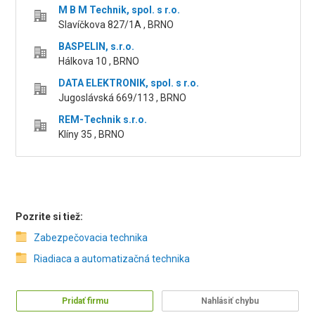
M B M Technik, spol. s r.o.
Slavíčkova 827/1A , BRNO
BASPELIN, s.r.o.
Hálkova 10 , BRNO
DATA ELEKTRONIK, spol. s r.o.
Jugoslávská 669/113 , BRNO
REM-Technik s.r.o.
Klíny 35 , BRNO
Pozrite si tiež:
Zabezpečovacia technika
Riadiaca a automatizačná technika
Pridať firmu
Nahlásiť chybu