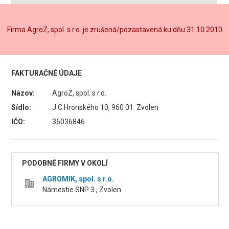
Firma AgroZ, spol. s r.o. je zrušená/pozastavená ku dňu 31.10.2010
FAKTURAČNÉ ÚDAJE
Názov:
AgroZ, spol. s r.o.
Sídlo:
J.C.Hronského 10, 960 01 Zvolen
IČO:
36036846
PODOBNÉ FIRMY V OKOLÍ
AGROMIK, spol. s r.o.
Námestie SNP 3 , Zvolen