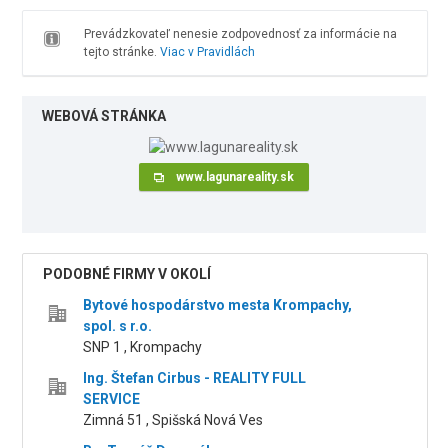
Prevádzkovateľ nenesie zodpovednosť za informácie na
tejto stránke.
Viac v Pravidlách
WEBOVÁ STRÁNKA
www.lagunareality.sk
PODOBNÉ FIRMY V OKOLÍ
Bytové hospodárstvo mesta Krompachy,
spol. s r.o.
SNP 1 , Krompachy
Ing. Štefan Cirbus - REALITY FULL
SERVICE
Zimná 51 , Spišská Nová Ves