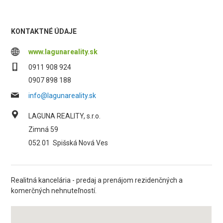
KONTAKTNÉ ÚDAJE
www.lagunareality.sk
0911 908 924
0907 898 188
info@lagunareality.sk
LAGUNA REALITY, s.r.o.
Zimná 59
052 01
Spišská Nová Ves
Realitná kancelária - predaj a prenájom rezidenčných a
komerčných nehnuteľností.