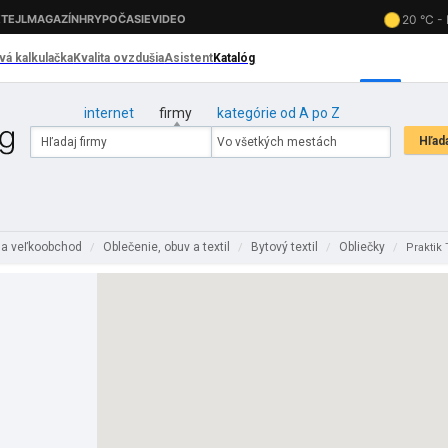
internet
firmy
kategórie od A po Z
 a veľkoobchod
Oblečenie, obuv a textil
Bytový textil
Obliečky
/
/
/
/
Praktik T