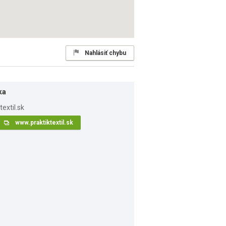
Nahlásiť chybu
ka
www.praktiktextil.sk