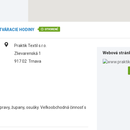
TVÁRACIE HODINY
Praktik Textil s.r.o.
Webová strán
Zlievarenská 1
917 02
Trnava
úpravy, župany, osušky. Veľkoobchodná činnosť s