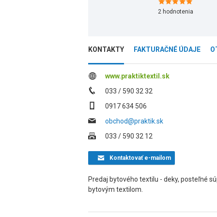
2
hodnotenia
KONTAKTY
FAKTURAČNÉ ÚDAJE
O
www.praktiktextil.sk
033 / 590 32 32
0917 634 506
obchod@praktik.sk
033 / 590 32 12
Kontaktovať
e-mailom
Predaj bytového textilu - deky, posteľné s
bytovým textilom.