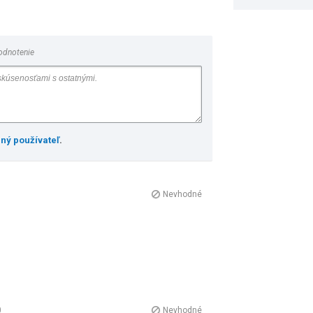
odnotenie
ený používateľ
.
Nevhodné
0
Nevhodné