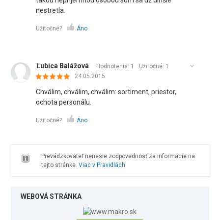
takou nepríjemnou osobou som sa už dlhšie
nestretla.
Užitočné?
Áno
Ľubica Balážová
Hodnotenia: 1
Užitočné:
1
24.05.2015
Chválim, chválim, chválim: sortiment, priestor,
ochota personálu.
Užitočné?
Áno
Prevádzkovateľ nenesie zodpovednosť za informácie na
tejto stránke.
Viac v Pravidlách
WEBOVÁ STRÁNKA