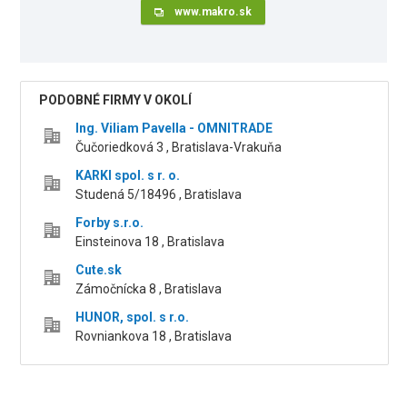
www.makro.sk
PODOBNÉ FIRMY V OKOLÍ
Ing. Viliam Pavella - OMNITRADE
Čučoriedková 3 , Bratislava-Vrakuňa
KARKI spol. s r. o.
Studená 5/18496 , Bratislava
Forby s.r.o.
Einsteinova 18 , Bratislava
Cute.sk
Zámočnícka 8 , Bratislava
HUNOR, spol. s r.o.
Rovniankova 18 , Bratislava