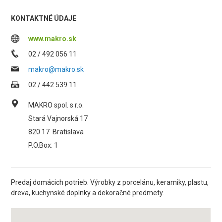
KONTAKTNÉ ÚDAJE
www.makro.sk
02 / 492 056 11
makro@makro.sk
02 / 442 539 11
MAKRO spol. s r.o.
Stará Vajnorská 17
820 17
Bratislava
P.O.Box: 1
Predaj domácich potrieb. Výrobky z porcelánu, keramiky, plastu,
dreva, kuchynské doplnky a dekoračné predmety.