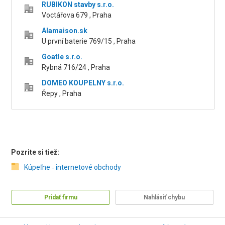
RUBIKON stavby s.r.o.
Voctářova 679 , Praha
Alamaison.sk
U první baterie 769/15 , Praha
Goatle s.r.o.
Rybná 716/24 , Praha
DOMEO KOUPELNY s.r.o.
Řepy , Praha
Pozrite si tiež:
Kúpeľne ‑ internetové obchody
Pridať firmu
Nahlásiť chybu