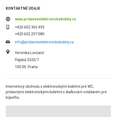
KONTAKTNÉ ÚDAJE
www.pridavneelektronickebidety.cz
+420 602 365 493
+420 602 297 080
info@pridavneelektronickebidety.cz
Veronika Lončarič
Flájská 3320/7
100 00
Praha
Internetový obchodu s elektronickými bidetmi pre WC,
prídavnými elektronickými bidetmi s diaľkovým ovládaním pre
kúpeľňu.