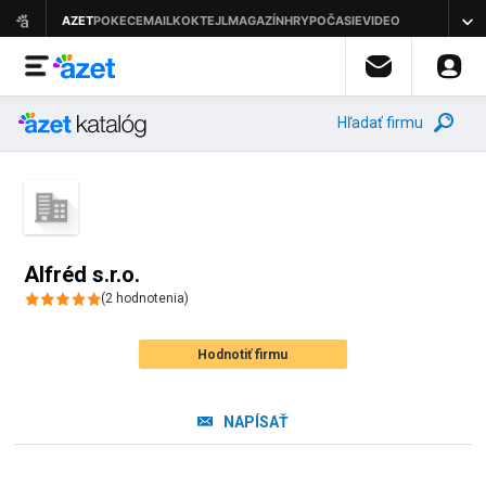
Hľadať firmu
Alfréd s.r.o.
(
2
hodnotenia
)
Hodnotiť firmu
NAPÍSAŤ