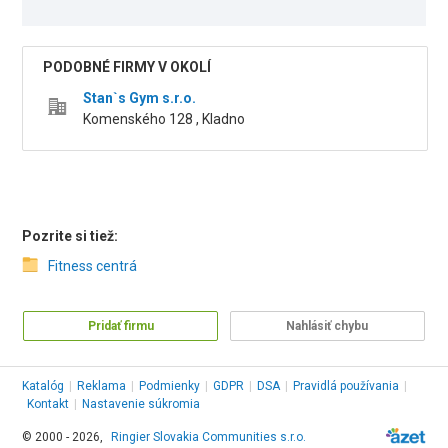
PODOBNÉ FIRMY V OKOLÍ
Stan`s Gym s.r.o.
Komenského 128 , Kladno
Pozrite si tiež:
Fitness centrá
Pridať firmu
Nahlásiť chybu
Katalóg
|
Reklama
|
Podmienky
|
GDPR
|
DSA
|
Pravidlá používania
|
Kontakt
|
Nastavenie súkromia
© 2000 - 2026,
Ringier Slovakia Communities s.r.o.