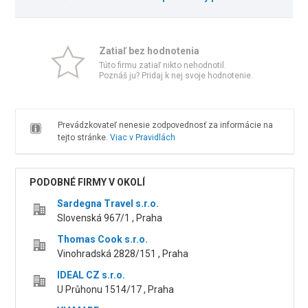
Zatiaľ bez hodnotenia
Túto firmu zatiaľ nikto nehodnotil.
Poznáš ju? Pridaj k nej svoje hodnotenie.
Prevádzkovateľ nenesie zodpovednosť za informácie na
tejto stránke.
Viac v Pravidlách
PODOBNÉ FIRMY V OKOLÍ
Sardegna Travel s.r.o.
Slovenská 967/1 , Praha
Thomas Cook s.r.o.
Vinohradská 2828/151 , Praha
IDEAL CZ s.r.o.
U Průhonu 1514/17 , Praha