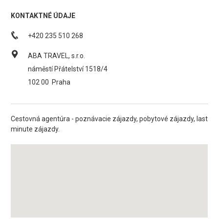
KONTAKTNÉ ÚDAJE
+420 235 510 268
ABA TRAVEL, s.r.o.
náměstí Přátelství 1518/4
102 00
Praha
Cestovná agentúra - poznávacie zájazdy, pobytové zájazdy, last
minute zájazdy.