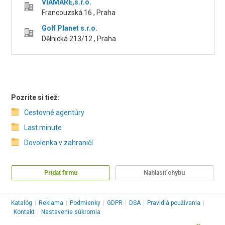
VIAMARE,s.r.o.
Francouzská 16 , Praha
Golf Planet s.r.o.
Dělnická 213/12 , Praha
Pozrite si tiež:
Cestovné agentúry
Last minute
Dovolenka v zahraničí
Pridať firmu
Nahlásiť chybu
Katalóg
|
Reklama
|
Podmienky
|
GDPR
|
DSA
|
Pravidlá používania
|
Kontakt
|
Nastavenie súkromia