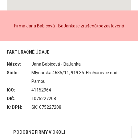
Firma Jana Babicová - BaJanka je zrušená/pozastavená
FAKTURAČNÉ ÚDAJE
Názov:
Jana Babicová - BaJanka
Sídlo:
Mlynárska 4685/11, 919 35 Hrnčiarovce nad
Parnou
IČO:
41152964
DIČ:
1075227208
IČ DPH:
SK1075227208
PODOBNÉ FIRMY V OKOLÍ