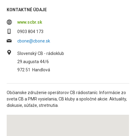
KONTAKTNÉ ÚDAJE
www.scbr.sk
0903 804 173
cbone@cbone.sk
Slovenský CB - rádioklub
29.augusta 44/6
972 51
Handlová
Občianske združenie operátorov CB rádiostaníc. Informácie zo
sveta CB a PMR vysielania, CB kluby a spoločné akcie. Aktuality,
diskusie, súťaže, stretnutia.