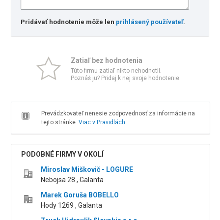
Pridávať hodnotenie môže len
prihlásený používateľ
.
Zatiaľ bez hodnotenia
Túto firmu zatiaľ nikto nehodnotil.
Poznáš ju? Pridaj k nej svoje hodnotenie.
Prevádzkovateľ nenesie zodpovednosť za informácie na
tejto stránke.
Viac v Pravidlách
PODOBNÉ FIRMY V OKOLÍ
Miroslav Miškovič - LOGURE
Nebojsa 28 , Galanta
Marek Goruša BOBELLO
Hody 1269 , Galanta