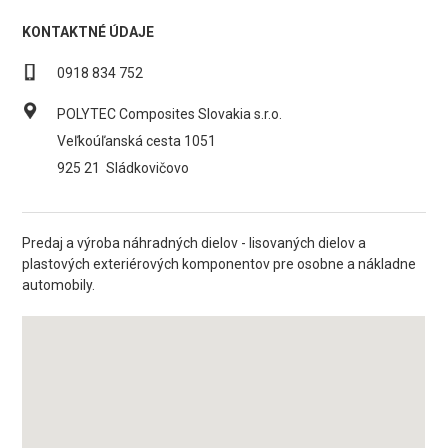
KONTAKTNÉ ÚDAJE
0918 834 752
POLYTEC Composites Slovakia s.r.o.
Veľkoúľanská cesta 1051
925 21
Sládkovičovo
Predaj a výroba náhradných dielov - lisovaných dielov a
plastových exteriérových komponentov pre osobne a nákladne
automobily.