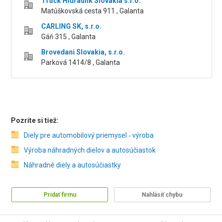
Truck Hidraulik Slovakia s.r.o.
Matúškovská cesta 911 , Galanta
CARLING SK, s.r.o.
Gáň 315 , Galanta
Brovedani Slovakia, s.r.o.
Parková 1414/8 , Galanta
Pozrite si tiež:
Diely pre automobilový priemysel ‑ výroba
Výroba náhradných dielov a autosúčiastok
Náhradné diely a autosúčiastky
Pridať firmu
Nahlásiť chybu