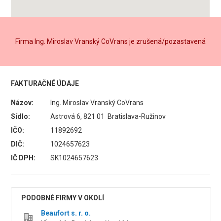
Firma Ing. Miroslav Vranský CoVrans je zrušená/pozastavená
FAKTURAČNÉ ÚDAJE
Názov:
Ing. Miroslav Vranský CoVrans
Sídlo:
Astrová 6, 821 01 Bratislava-Ružinov
IČO:
11892692
DIČ:
1024657623
IČ DPH:
SK1024657623
PODOBNÉ FIRMY V OKOLÍ
Beaufort s. r. o.