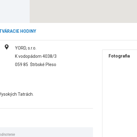
TVÁRACIE HODINY
YORD, s.r.o.
Fotografia
K vodopádom 4038/3
059 85
Štrbské Pleso
Vysokých Tatrách.
odnotenie