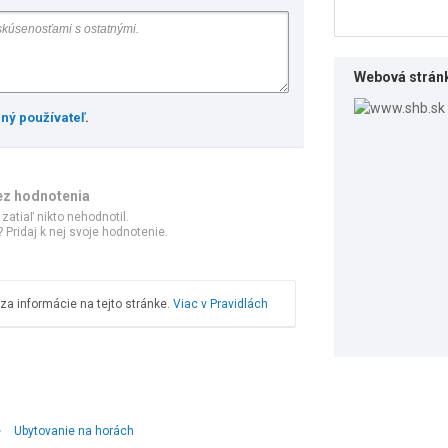
Webová strán
ený používateľ
.
ez hodnotenia
 zatiaľ nikto nehodnotil.
 Pridaj k nej svoje hodnotenie.
a informácie na tejto stránke.
Viac v Pravidlách
e
Ubytovanie na horách