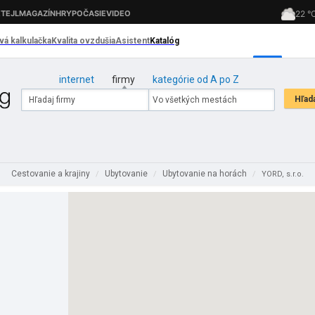
internet
firmy
kategórie od A po Z
Cestovanie a krajiny
Ubytovanie
Ubytovanie na horách
/
/
/
YORD, s.r.o.