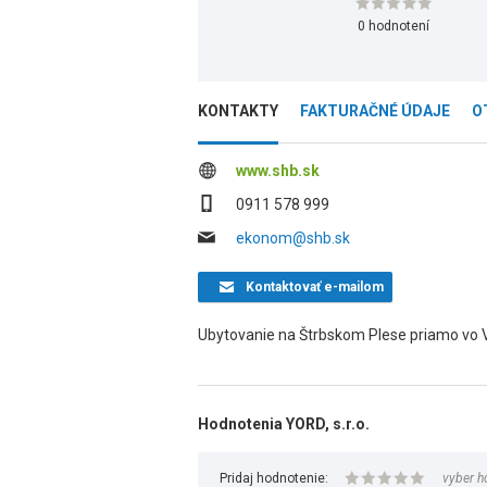
0 hodnotení
KONTAKTY
FAKTURAČNÉ ÚDAJE
O
www.shb.sk
0911 578 999
ekonom@shb.sk
Kontaktovať
e-mailom
Ubytovanie na Štrbskom Plese priamo vo 
Hodnotenia YORD, s.r.o.
Pridaj hodnotenie:
vyber h