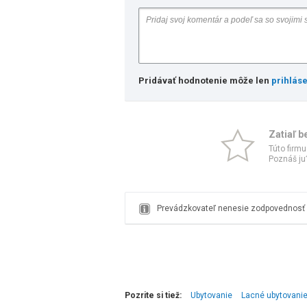
Pridávať hodnotenie môže len
prihlás
Zatiaľ b
Túto firmu
Poznáš ju?
Prevádzkovateľ nenesie zodpovednosť z
Pozrite si tiež:
Ubytovanie
Lacné ubytovani