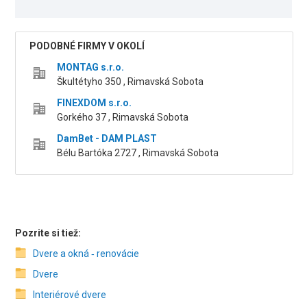
PODOBNÉ FIRMY V OKOLÍ
MONTAG s.r.o.
Škultétyho 350 , Rimavská Sobota
FINEXDOM s.r.o.
Gorkého 37 , Rimavská Sobota
DamBet - DAM PLAST
Bélu Bartóka 2727 , Rimavská Sobota
Pozrite si tiež:
Dvere a okná ‑ renovácie
Dvere
Interiérové dvere