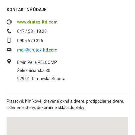
KONTAKTNÉ ÚDAJE
www.drutex-ltd.com
047 / 581 18 23
0905 570 326
mail@drutex-ltd.com
Ervin Pelle PELCOMP
Železničiarska 30
979 01
Rimavská Sobota
Plastové, hliníkové, drevené okná a dvere, protipožiarne dvere,
sklenené steny, dekoračné sklá a doplnky.