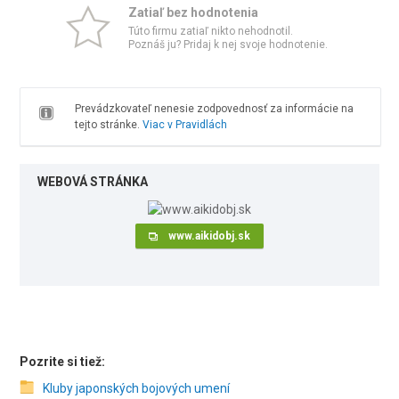
Zatiaľ bez hodnotenia
Túto firmu zatiaľ nikto nehodnotil.
Poznáš ju? Pridaj k nej svoje hodnotenie.
Prevádzkovateľ nenesie zodpovednosť za informácie na
tejto stránke.
Viac v Pravidlách
WEBOVÁ STRÁNKA
www.aikidobj.sk
Pozrite si tiež:
Kluby japonských bojových umení