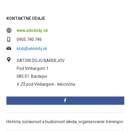
KONTAKTNÉ ÚDAJE
www.aikidobj.sk
0905 740 746
klub@aikidobj.sk
SATORI DOJO BARDEJOV
Pod Vinbargom 1
085 01
Bardejov
V. ZŠ pod Vinbargom - telocvičňa
História, súčasnosť a budúcnosť aikida, organizovanie tréningov.