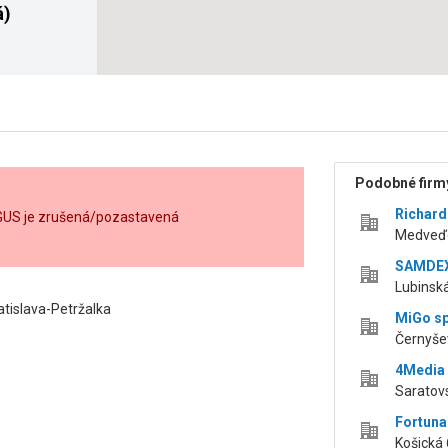
á)
Podobné firmy
Richard 
RGUS je zrušená/pozastavená
Medveďov
SAMDEX,
Lubinská
tislava-Petržalka
MiGo spo
Černyšev
4Media s
Saratovs
Fortuna 
Košická 