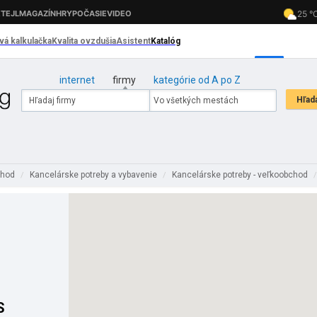
internet
firmy
kategórie od A po Z
chod
Kancelárske potreby a vybavenie
Kancelárske potreby - veľkoobchod
/
/
S