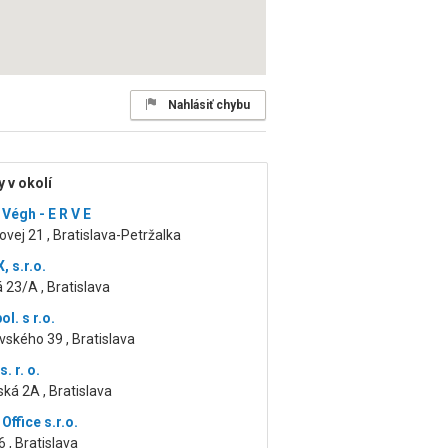
Nahlásiť chybu
 v okolí
Végh - E R V E
ej 21 , Bratislava-Petržalka
 s.r.o.
 23/A , Bratislava
l. s r.o.
ského 39 , Bratislava
. r. o.
ká 2A , Bratislava
Office s.r.o.
6 , Bratislava