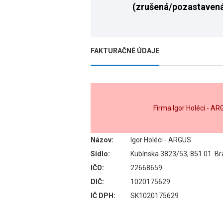
(zrušená/pozastaven
FAKTURAČNÉ ÚDAJE
Firma Igor Holéci - A
Názov:
Igor Holéci - ARGUS
Sídlo:
Kubínska 3823/53, 851 01 Bra
IČO:
22668659
DIČ:
1020175629
IČ DPH:
SK1020175629