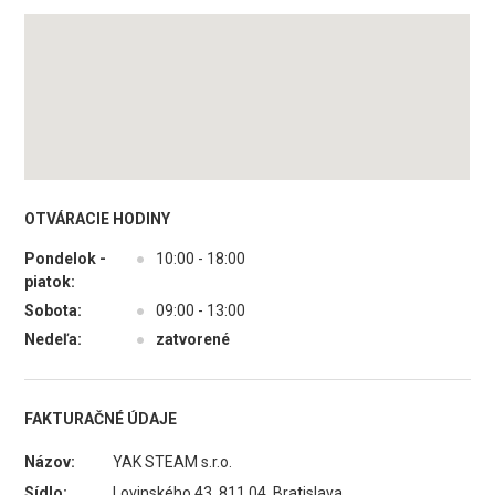
OTVÁRACIE HODINY
Pondelok -
●
10:00 - 18:00
piatok:
Sobota:
●
09:00 - 13:00
Nedeľa:
●
zatvorené
FAKTURAČNÉ ÚDAJE
Názov:
YAK STEAM s.r.o.
Sídlo:
Lovinského 43, 811 04 Bratislava