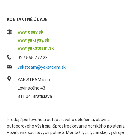
KONTAKTNÉ ÚDAJE
www.oeav.sk
www.yakrysy.sk
www.yaksteam.sk
02 / 555 772 23
yaksteam@yaksteam.sk
YAK STEAM s.r.o.
Lovinského 43
811 04
Bratislava
Predaj športového a outdoorového oblečenia, obuvi a
outdoorového výstroja. Sprostredkovanie horského poistenia.
Požičovňa športových potrieb. Montáž lyží, lyžiarskej výstroje.