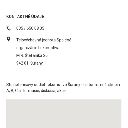
KONTAKTNÉ ÚDAJE
035 / 650 08 35
Telovýchovná jednota Spojené
organizácie Lokomotíva
M.R. Štefánika 26
942 01
Šurany
Stolnotenisový oddiel Lokomotíva Šurany - história, muži skupín
A, B, C, informácie, diskusia, akcie.