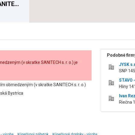
SANITECH
vená)
Podobné firmy
dzeným (v skratke SANITECH s. r. o.) je
JYSK s.r
SNP 145
STAVO -
ím obmedzeným (v skratke SANITECH s. r. o.)
Hliny 14
žská Bystrica
Ivan Re
Riečna 
‑ výroba
Kúpeľňový nábytok
Kúpeľňové doplnky ‑ výroba