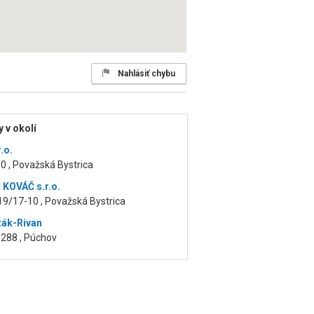
Nahlásiť chybu
 v okolí
.o.
0 , Považská Bystrica
 KOVÁČ s.r.o.
19/17-10 , Považská Bystrica
zák-Rivan
1288 , Púchov