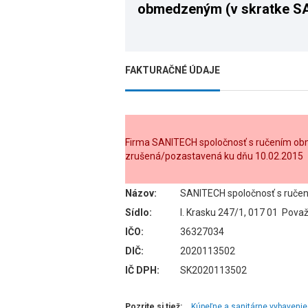
obmedzeným (v skratke 
s. r. o.)
(zrušená/pozasta
FAKTURAČNÉ ÚDAJE
Firma SANITECH spoločnosť s ručením obme
zrušená/pozastavená ku dňu 10.02.2015
Názov:
SANITECH spoločnosť s ručen
Sídlo:
I. Krasku 247/1, 017 01 Pova
IČO:
36327034
DIČ:
2020113502
IČ DPH:
SK2020113502
Pozrite si tiež:
Kúpeľne a sanitárne vybavenie 