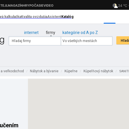
internet
firmy
kategórie od A po Z
 a veľkoobchod
Nábytok a bývanie
Kúpeľne
Kúpeľňový nábytok
/
/
/
/
SANITE
ručením