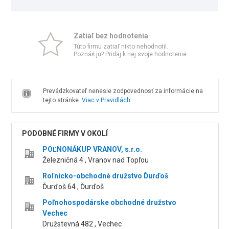
Zatiaľ bez hodnotenia
Túto firmu zatiaľ nikto nehodnotil.
Poznáš ju? Pridaj k nej svoje hodnotenie.
Prevádzkovateľ nenesie zodpovednosť za informácie na
tejto stránke.
Viac v Pravidlách
PODOBNÉ FIRMY V OKOLÍ
POĽNONÁKUP VRANOV, s.r.o.
Železničná 4 , Vranov nad Topľou
Roľnícko-obchodné družstvo Ďurďoš
Ďurďoš 64 , Ďurďoš
Poľnohospodárske obchodné družstvo
Vechec
Družstevná 482 , Vechec