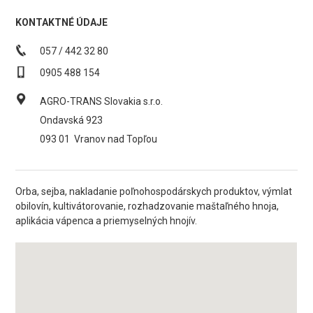
KONTAKTNÉ ÚDAJE
057 / 442 32 80
0905 488 154
AGRO-TRANS Slovakia s.r.o.
Ondavská 923
093 01
Vranov nad Topľou
Orba, sejba, nakladanie poľnohospodárskych produktov, výmlat
obilovín, kultivátorovanie, rozhadzovanie maštaľného hnoja,
aplikácia vápenca a priemyselných hnojív.