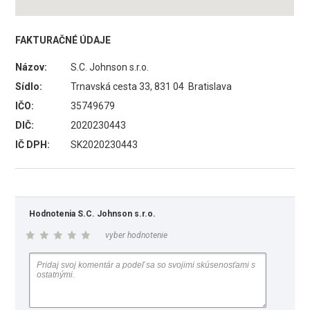
FAKTURAČNÉ ÚDAJE
Názov:
S.C. Johnson s.r.o.
Sídlo:
Trnavská cesta 33, 831 04 Bratislava
IČO:
35749679
DIČ:
2020230443
IČ DPH:
SK2020230443
Hodnotenia S.C. Johnson s.r.o.
vyber hodnotenie