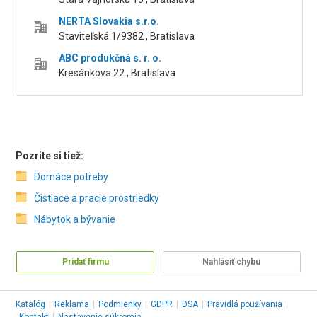
NERTA Slovakia s.r.o.
Staviteľská 1/9382 , Bratislava
ABC produkčná s. r. o.
Kresánkova 22 , Bratislava
Pozrite si tiež:
Domáce potreby
Čistiace a pracie prostriedky
Nábytok a bývanie
Pridať firmu
Nahlásiť chybu
Katalóg
|
Reklama
|
Podmienky
|
GDPR
|
DSA
|
Pravidlá používania
|