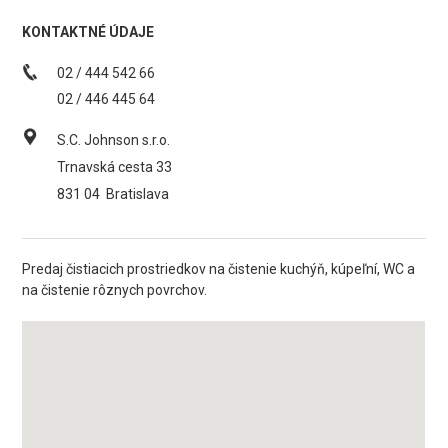
KONTAKTNÉ ÚDAJE
02 / 444 542 66
02 / 446 445 64
S.C. Johnson s.r.o.
Trnavská cesta 33
831 04
Bratislava
Predaj čistiacich prostriedkov na čistenie kuchýň, kúpeľní, WC a
na čistenie rôznych povrchov.