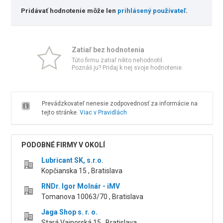
Pridávať hodnotenie môže len
prihlásený používateľ
.
Zatiaľ bez hodnotenia
Túto firmu zatiaľ nikto nehodnotil.
Poznáš ju? Pridaj k nej svoje hodnotenie.
Prevádzkovateľ nenesie zodpovednosť za informácie na
tejto stránke.
Viac v Pravidlách
PODOBNÉ FIRMY V OKOLÍ
Lubricant SK, s.r.o.
Kopčianska 15 , Bratislava
RNDr. Igor Molnár - iMV
Tomanova 10063/70 , Bratislava
Jaga Shop s. r. o.
Stará Vajnorská 15 , Bratislava