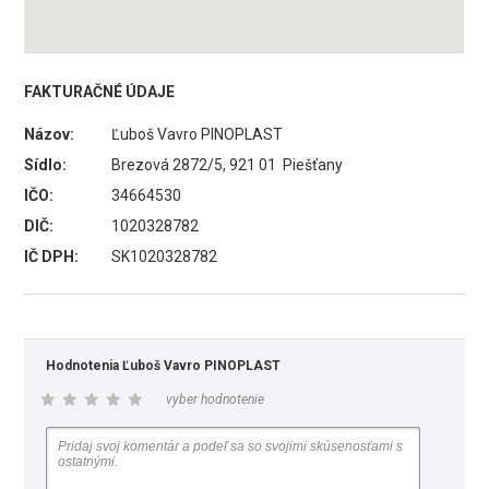
FAKTURAČNÉ ÚDAJE
Názov:
Ľuboš Vavro PINOPLAST
Sídlo:
Brezová 2872/5, 921 01 Piešťany
IČO:
34664530
DIČ:
1020328782
IČ DPH:
SK1020328782
Hodnotenia Ľuboš Vavro PINOPLAST
vyber hodnotenie