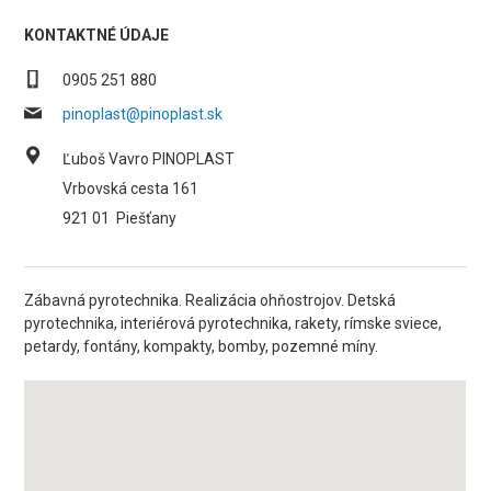
KONTAKTNÉ ÚDAJE
0905 251 880
pinoplast@pinoplast.sk
Ľuboš Vavro PINOPLAST
Vrbovská cesta 161
921 01
Piešťany
Zábavná pyrotechnika. Realizácia ohňostrojov. Detská
pyrotechnika, interiérová pyrotechnika, rakety, rímske sviece,
petardy, fontány, kompakty, bomby, pozemné míny.