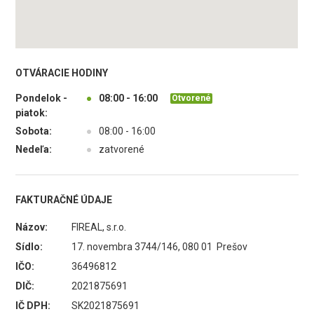
OTVÁRACIE HODINY
Pondelok -
●
08:00 - 16:00
Otvorené
piatok:
Sobota:
●
08:00 - 16:00
Nedeľa:
●
zatvorené
FAKTURAČNÉ ÚDAJE
Názov:
FIREAL, s.r.o.
Sídlo:
17. novembra 3744/146, 080 01 Prešov
IČO:
36496812
DIČ:
2021875691
IČ DPH:
SK2021875691