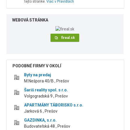
tejto stránke.
Viac v Pravidlách
WEBOVÁ STRÁNKA
fireal.sk
PODOBNÉ FIRMY V OKOLÍ
Byty na predaj
M.Nešpora 40/B , Prešov
Šariš reality spol. s r.o.
Volgogradská 9 , Prešov
APARTMÁNY TÁBORISKO s.r.o.
Jarková 6 , Prešov
GAZDINKA, s.r.o.
Budovateľská 48 , Prešov