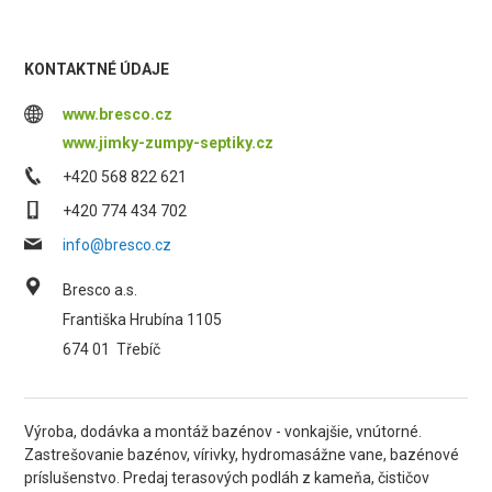
KONTAKTNÉ ÚDAJE
www.bresco.cz
www.jimky-zumpy-septiky.cz
+420 568 822 621
+420 774 434 702
info@bresco.cz
Bresco a.s.
Františka Hrubína 1105
674 01
Třebíč
Výroba, dodávka a montáž bazénov - vonkajšie, vnútorné.
Zastrešovanie bazénov, vírivky, hydromasážne vane, bazénové
príslušenstvo. Predaj terasových podláh z kameňa, čističov