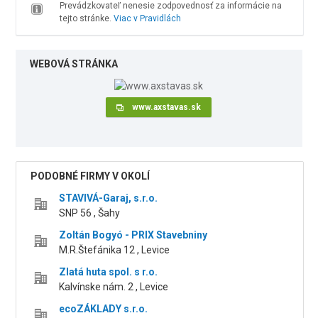
Prevádzkovateľ nenesie zodpovednosť za informácie na
tejto stránke.
Viac v Pravidlách
WEBOVÁ STRÁNKA
www.axstavas.sk
PODOBNÉ FIRMY V OKOLÍ
STAVIVÁ-Garaj, s.r.o.
SNP 56 , Šahy
Zoltán Bogyó - PRIX Stavebniny
M.R.Štefánika 12 , Levice
Zlatá huta spol. s r.o.
Kalvínske nám. 2 , Levice
ecoZÁKLADY s.r.o.