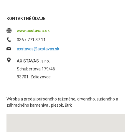
KONTAKTNÉ ÚDAJE
www.axstavas.sk
036 / 771 37 11
axstavas@axstavas.sk
AX STAVAS , s.r.o.
Schubertova 179/46
93701
Zeliezovce
Výroba a predaj prírodného ťaženého, drveného, sušeného a
záhradného kameniva , piesok, štrk