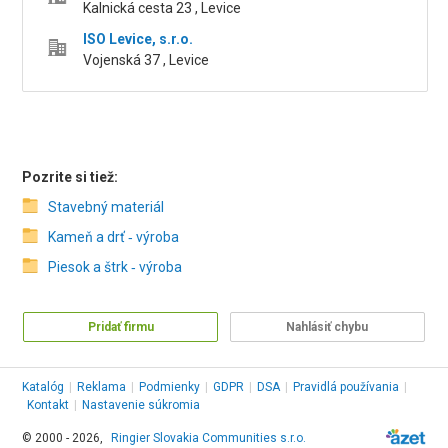
Kalnická cesta 23 , Levice
ISO Levice, s.r.o.
Vojenská 37 , Levice
Pozrite si tiež:
Stavebný materiál
Kameň a drť ‑ výroba
Piesok a štrk ‑ výroba
Pridať firmu
Nahlásiť chybu
Katalóg
|
Reklama
|
Podmienky
|
GDPR
|
DSA
|
Pravidlá používania
|
Kontakt
|
Nastavenie súkromia
© 2000 - 2026,
Ringier Slovakia Communities s.r.o.