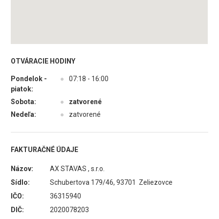
OTVÁRACIE HODINY
Pondelok -
●
07:18 - 16:00
piatok:
Sobota:
●
zatvorené
Nedeľa:
●
zatvorené
FAKTURAČNÉ ÚDAJE
Názov:
AX STAVAS , s.r.o.
Sídlo:
Schubertova 179/46, 93701 Zeliezovce
IČO:
36315940
DIČ:
2020078203