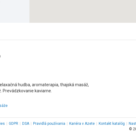
á
a
 relaxačná hudba, aromaterapia, thajská masáž,
 Prevádzkovanie kaviarne.
sáže
ies
|
GDPR
|
DSA
|
Pravidlá používania
|
Kariéra v Azete
|
Kontakt
katalóg
|
Nas
© 2