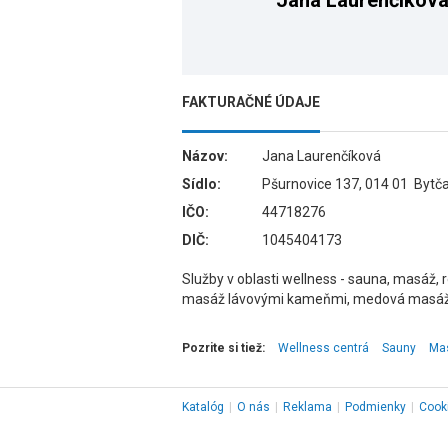
Jana Laurenčíkov
FAKTURAČNÉ ÚDAJE
Názov:
Jana Laurenčíková
Sídlo:
Pšurnovice 137, 014 01 Bytč
IČO:
44718276
DIČ:
1045404173
Služby v oblasti wellness - sauna, masáž,
masáž lávovými kameňmi, medová masáž.
Pozrite si tiež:
Wellness centrá
Sauny
Ma
Katalóg
|
O nás
|
Reklama
|
Podmienky
|
Cook