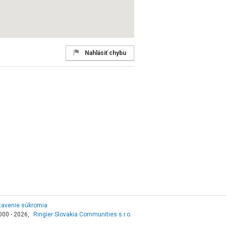
Nahlásiť chybu
tavenie súkromia
000 - 2026,
Ringier Slovakia Communities s.r.o.