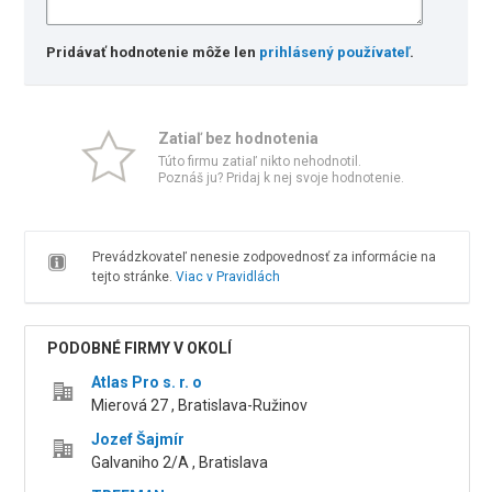
Pridávať hodnotenie môže len
prihlásený používateľ
.
Zatiaľ bez hodnotenia
Túto firmu zatiaľ nikto nehodnotil.
Poznáš ju? Pridaj k nej svoje hodnotenie.
Prevádzkovateľ nenesie zodpovednosť za informácie na
tejto stránke.
Viac v Pravidlách
PODOBNÉ FIRMY V OKOLÍ
Atlas Pro s. r. o
Mierová 27 , Bratislava-Ružinov
Jozef Šajmír
Galvaniho 2/A , Bratislava