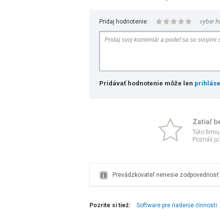
Pridaj hodnotenie:
vyber h
Pridávať hodnotenie môže len
prihlás
Zatiaľ b
Túto firmu
Poznáš ju?
Prevádzkovateľ nenesie zodpovednosť z
Pozrite si tiež:
Software pre riadenie činnosti