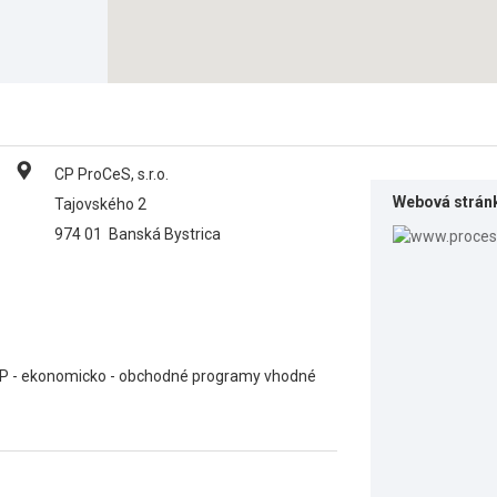
CP ProCeS, s.r.o.
Webová strán
Tajovského 2
974 01
Banská Bystrica
SP - ekonomicko - obchodné programy vhodné