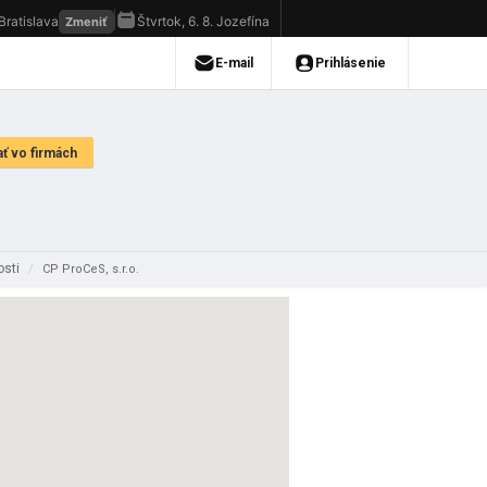
osti
/
CP ProCeS, s.r.o.