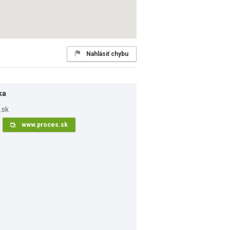
Nahlásiť chybu
ka
www.proces.sk