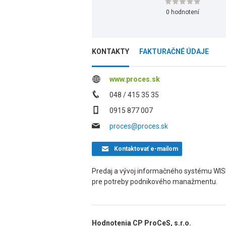
0 hodnotení
KONTAKTY
FAKTURAČNÉ ÚDAJE
www.proces.sk
048 / 415 35 35
0915 877 007
proces@proces.sk
Kontaktovať
e-mailom
Predaj a vývoj informačného systému WI
pre potreby podnikového manažmentu.
Hodnotenia CP ProCeS, s.r.o.