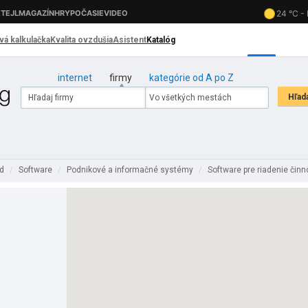
internet
firmy
kategórie od A po Z
od
Software
Podnikové a informačné systémy
Software pre riadenie činn
/
/
/