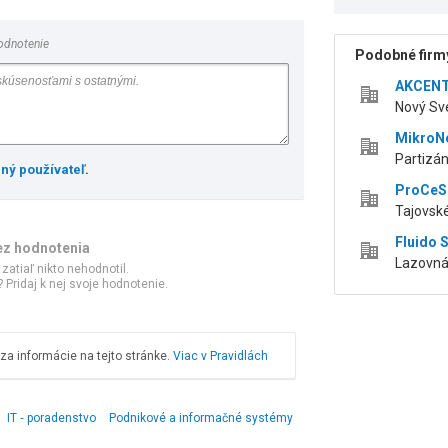
odnotenie
Podobné firmy
AKCENT 
Nový Sve
MikroNet
Partizán
ený používateľ
.
ProCeS 
Tajovské
Fluido S
ez hodnotenia
Lazovná 
 zatiaľ nikto nehodnotil.
 Pridaj k nej svoje hodnotenie.
a informácie na tejto stránke.
Viac v Pravidlách
IT ‑ poradenstvo
Podnikové a informačné systémy