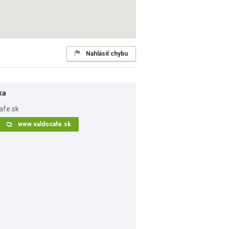
Nahlásiť chybu
ka
www.valdocafe.sk