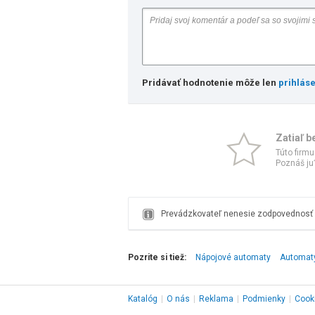
Pridávať hodnotenie môže len
prihlás
Zatiaľ b
Túto firmu
Poznáš ju?
Prevádzkovateľ nenesie zodpovednosť z
Pozrite si tiež:
Nápojové automaty
Automat
Katalóg
|
O nás
|
Reklama
|
Podmienky
|
Cook