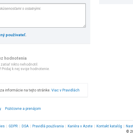
ený používateľ
.
ez hodnotenia
 zatiaľ nikto nehodnotil.
 Pridaj k nej svoje hodnotenie.
a informácie na tejto stránke.
Viac v Pravidlách
y
Požičovne a prenájom
ies
|
GDPR
|
DSA
|
Pravidlá používania
|
Kariéra v Azete
|
Kontakt
katalóg
|
Nas
© 2