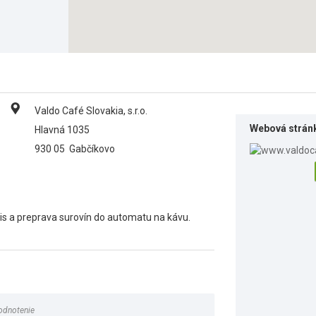
Valdo Café Slovakia, s.r.o.
Webová strán
Hlavná 1035
930 05
Gabčíkovo
s a preprava surovín do automatu na kávu.
odnotenie