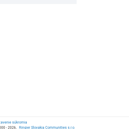
tavenie súkromia
000 - 2026,
Ringier Slovakia Communities s.r.o.