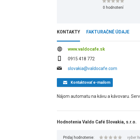
0 hodnotení
KONTAKTY
FAKTURAČNÉ ÚDAJE
www.valdocafe.sk
0915 418 772
slovakia@valdocafe.com
Kontaktovať
e-mailom
Nájom automatu na kávu a kávovaru. Servi
Hodnotenia Valdo Café Slovakia, s.r.o.
Pridaj hodnotenie:
vyber h