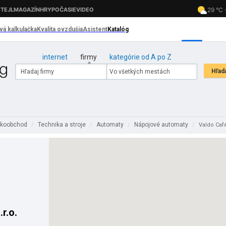
internet
firmy
kategórie od A po Z
ľkoobchod
Technika a stroje
Automaty
Nápojové automaty
/
/
/
/
Valdo Café
r.o.