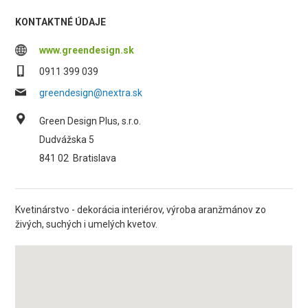
KONTAKTNÉ ÚDAJE
www.greendesign.sk
0911 399 039
greendesign@nextra.sk
Green Design Plus, s.r.o.
Dudvážska 5
841 02
Bratislava
Kvetinárstvo - dekorácia interiérov, výroba aranžmánov zo
živých, suchých i umelých kvetov.