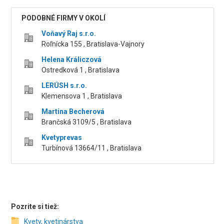
PODOBNÉ FIRMY V OKOLÍ
Voňavý Raj s.r.o.
Roľnícka 155 , Bratislava-Vajnory
Helena Králiczová
Ostredková 1 , Bratislava
LERÚSH s.r.o.
Klemensova 1 , Bratislava
Martina Becherová
Brančská 3109/5 , Bratislava
Kvetyprevas
Turbínová 13664/11 , Bratislava
Pozrite si tiež:
Kvety, kvetinárstva