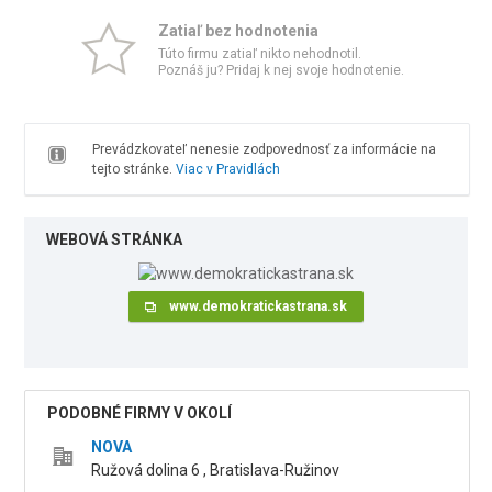
Zatiaľ bez hodnotenia
Túto firmu zatiaľ nikto nehodnotil.
Poznáš ju? Pridaj k nej svoje hodnotenie.
Prevádzkovateľ nenesie zodpovednosť za informácie na
tejto stránke.
Viac v Pravidlách
WEBOVÁ STRÁNKA
www.demokratickastrana.sk
PODOBNÉ FIRMY V OKOLÍ
NOVA
Ružová dolina 6 , Bratislava-Ružinov