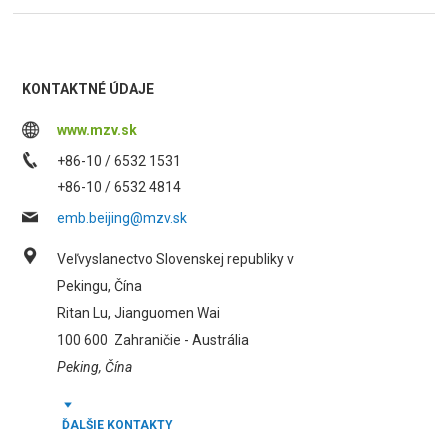
KONTAKTNÉ ÚDAJE
www.mzv.sk
+86-10 / 6532 1531
+86-10 / 6532 4814
emb.beijing@mzv.sk
Veľvyslanectvo Slovenskej republiky v
Pekingu, Čína
Ritan Lu, Jianguomen Wai
100 600
Zahraničie - Austrália
Peking, Čína
ĎALŠIE KONTAKTY