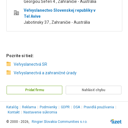
Georgiou Seferi 4 , Zahraničie - Austrália
Veľvyslanectvo Slovenskej republiky v
Tel Avive
Jabotinsky 37 , Zahraničie - Austrália
Pozrite si tiež:
Veľvyslanectvá SR
Veľvyslanectvá a zahraničné úrady
Pridať firmu
Nahlásiť chybu
Katalóg
|
Reklama
|
Podmienky
|
GDPR
|
DSA
|
Pravidlá používania
|
Kontakt
|
Nastavenie súkromia
© 2000 - 2026,
Ringier Slovakia Communities s.r.o.