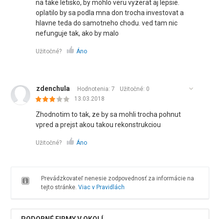
na take letisko, by mohlo veru vyzerat aj lepsie.
oplatilo by sa podla mna don trocha investovat a
hlavne teda do samotneho chodu. ved tam nic
nefunguje tak, ako by malo
Užitočné?
Áno
zdenchula
Hodnotenia: 7
Užitočné:
0
13.03.2018
Zhodnotim to tak, ze by sa mohli trocha pohnut
vpred a prejst akou takou rekonstrukciou
Užitočné?
Áno
Prevádzkovateľ nenesie zodpovednosť za informácie na
tejto stránke.
Viac v Pravidlách