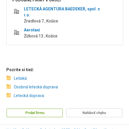
PODOBNÉ FIRMY V OKOLÍ
LETECKÁ AGENTÚRA BAEDEKER, spol. s
r.o.
Žriedlová 7 , Košice
Aerotaxi
Žižková 13 , Košice
Pozrite si tiež:
Letiská
Osobná letecká doprava
Letecká doprava
Pridať firmu
Nahlásiť chybu