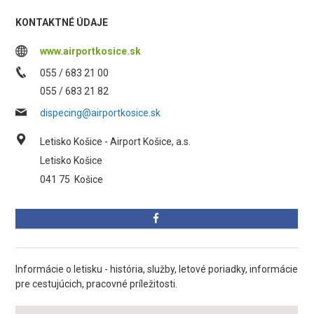
KONTAKTNÉ ÚDAJE
www.airportkosice.sk
055 / 683 21 00
055 / 683 21 82
dispecing@airportkosice.sk
Letisko Košice - Airport Košice, a.s.
Letisko Košice
041 75
Košice
Informácie o letisku - história, služby, letové poriadky, informácie
pre cestujúcich, pracovné príležitosti.