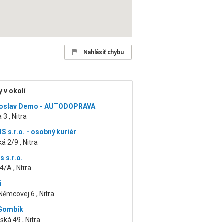
Nahlásiť chybu
 v okolí
iroslav Demo - AUTODOPRAVA
 3 , Nitra
S s.r.o. - osobný kuriér
á 2/9 , Nitra
 s.r.o.
4/A , Nitra
i
ěmcovej 6 , Nitra
 Gombík
ská 49 , Nitra