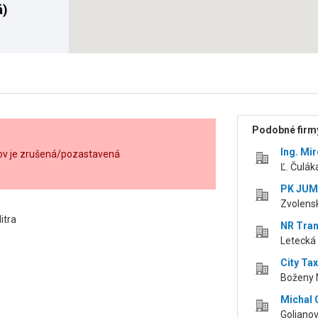
á)
Podobné firmy
Ing. M
ov je zrušená/pozastavená
Ľ. Čuláka
PK JUMI
Zvolensk
itra
NR Trans
Letecká 
City Tax
Boženy N
Michal
Golianov