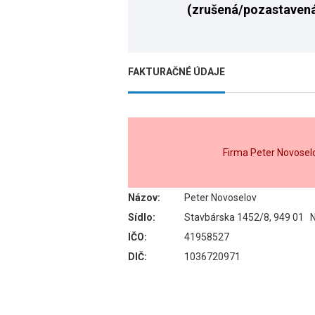
(zrušená/pozastaven
FAKTURAČNÉ ÚDAJE
Firma Peter Novosel
Názov:
Peter Novoselov
Sídlo:
Stavbárska 1452/8, 949 01 N
IČO:
41958527
DIČ:
1036720971