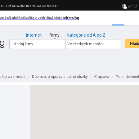
internet
firmy
kategórie od A po Z
lužby a remeslá
Doprava, preprava a colné služby
Preprava
/
/
/
Peter Novose