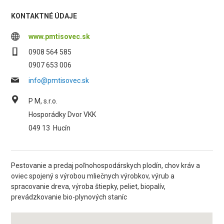
KONTAKTNÉ ÚDAJE
www.pmtisovec.sk
0908 564 585
0907 653 006
info@pmtisovec.sk
P M, s.r.o.
Hosporádky Dvor VKK
049 13
Hucín
Pestovanie a predaj poľnohospodárskych plodín, chov kráv a
oviec spojený s výrobou mliečnych výrobkov, výrub a
spracovanie dreva, výroba štiepky, peliet, biopalív,
prevádzkovanie bio-plynových staníc