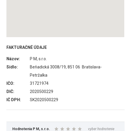
FAKTURAČNÉ ÚDAJE
Názov:
P M, s.r.o.
Sídlo:
Beňadická 3008/19, 851 06 Bratislava-
Petržalka
IČO:
31721974
DIČ:
2020500229
IČ DPH:
SK2020500229
Hodnotenia P M, s.r.o.
vyber hodnotenie