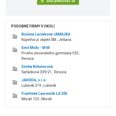
www.pmtisovec.sk
PODOBNÉ FIRMY V OKOLÍ
Božena Laciaková JAMAJKA
Kúpeľná ul. objekt ŠM , Jelšava
Emil Mički - M M
Prvého slovenského gymnázia 535 ,
Revúca
Emília Böhmerová
Šafárikova 339/21 , Revúca
JAHODA, s.r.o.
Lubeník 219 , Lubeník
František Laurenčík LA 205
Muráň 153 , Muráň