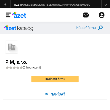
Hľadať firmu
P M, s.r.o.
(
0 hodnotení
)
Hodnotiť firmu
NAPÍSAŤ