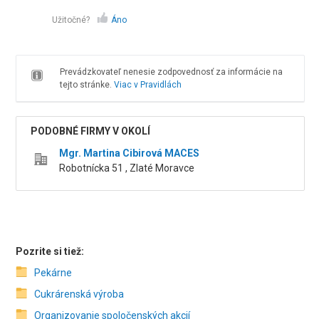
Užitočné?
Áno
Prevádzkovateľ nenesie zodpovednosť za informácie na
tejto stránke.
Viac v Pravidlách
PODOBNÉ FIRMY V OKOLÍ
Mgr. Martina Cibirová MACES
Robotnícka 51 , Zlaté Moravce
Pozrite si tiež:
Pekárne
Cukrárenská výroba
Organizovanie spoločenských akcií