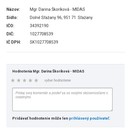
Názov:
Mgr. Darina Škoríková - MIDAS
Sídlo:
Dolné Sľažany 96, 951 71 Sľažany
IČO:
34392190
DIČ:
1027708539
IČ DPH:
SK1027708539
Hodnotenia Mgr. Darina Škoríková - MIDAS
vyber hodnotenie
Pridávať hodnotenie môže len
prihlásený používateľ
.