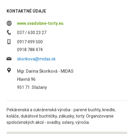
KONTAKTNÉ ÚDAJE
www.svadobne-torty.eu
037 / 630 23 27
0917 499 500
0918 788 474
skorikova@midas.sk
Mgr. Darina Škoríková - MIDAS
Hlavná 96
951 71
Sľažany
Pekárenská a cukrárenská výroba - parené buchty, knedle,
koláče, dukátové buchtičky, zákusky, torty. Organizovanie
spoločenských akcií - svadby, oslavy, výročia.