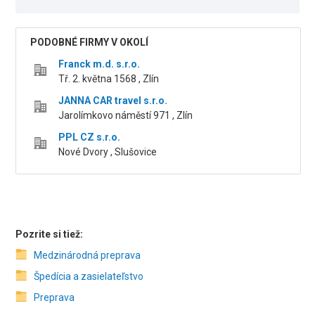
PODOBNÉ FIRMY V OKOLÍ
Franck m.d. s.r.o.
Tř. 2. května 1568 , Zlín
JANNA CAR travel s.r.o.
Jarolímkovo náměstí 971 , Zlín
PPL CZ s.r.o.
Nové Dvory , Slušovice
Pozrite si tiež:
Medzinárodná preprava
Špedícia a zasielateľstvo
Preprava