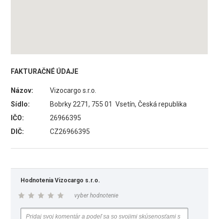
FAKTURAČNÉ ÚDAJE
Názov:
Vizocargo s.r.o.
Sídlo:
Bobrky 2271, 755 01 Vsetín, Česká republika
IČO:
26966395
DIČ:
CZ26966395
Hodnotenia Vizocargo s.r.o.
vyber hodnotenie