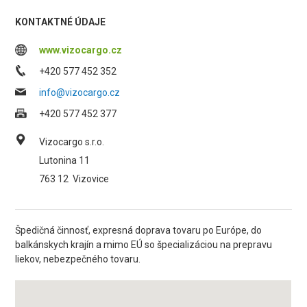
KONTAKTNÉ ÚDAJE
www.vizocargo.cz
+420 577 452 352
info@vizocargo.cz
+420 577 452 377
Vizocargo s.r.o.
Lutonina 11
763 12
Vizovice
Špedičná činnosť, expresná doprava tovaru po Európe, do
balkánskych krajín a mimo EÚ so špecializáciou na prepravu
liekov, nebezpečného tovaru.