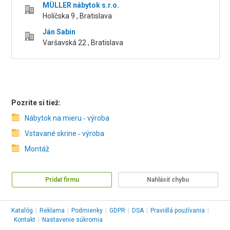
MÜLLER nábytok s.r.o.
Holíčska 9 , Bratislava
Ján Sabin
Varšavská 22 , Bratislava
Pozrite si tiež:
Nábytok na mieru ‑ výroba
Vstavané skrine ‑ výroba
Montáž
Pridať firmu
Nahlásiť chybu
Katalóg
|
Reklama
|
Podmienky
|
GDPR
|
DSA
|
Pravidlá používania
|
Kontakt
|
Nastavenie súkromia