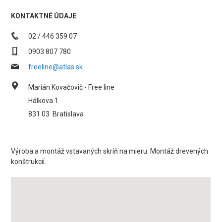
KONTAKTNÉ ÚDAJE
02 / 446 359 07
0903 807 780
freeline@atlas.sk
Marián Kovačovič - Free line
Hálkova 1
831 03
Bratislava
Výroba a montáž vstavaných skríň na mieru. Montáž drevených
konštrukcií.