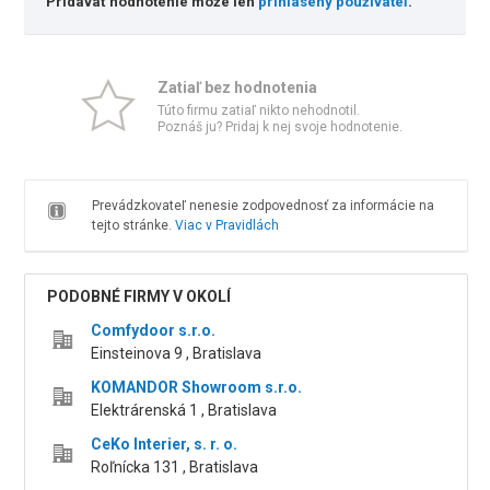
Pridávať hodnotenie môže len
prihlásený používateľ
.
Zatiaľ bez hodnotenia
Túto firmu zatiaľ nikto nehodnotil.
Poznáš ju? Pridaj k nej svoje hodnotenie.
Prevádzkovateľ nenesie zodpovednosť za informácie na
tejto stránke.
Viac v Pravidlách
PODOBNÉ FIRMY V OKOLÍ
Comfydoor s.r.o.
Einsteinova 9 , Bratislava
KOMANDOR Showroom s.r.o.
Elektrárenská 1 , Bratislava
CeKo Interier, s. r. o.
Roľnícka 131 , Bratislava