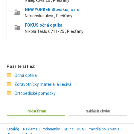
Nálepková 26 , Piešťany
NEW YORKER Slovakia, s.r.o.
Nitrianska ulica , Piešťany
FOKUS očná optika
Nikola Teslu 6711/25 , Piešťany
Pozrite si tiež:
Očná optika
Zdravotnícky materiál a liečivá
Ortopedické pomôcky
Pridať firmu
Nahlásiť chybu
Katalóg
|
Reklama
|
Podmienky
|
GDPR
|
DSA
|
Pravidlá používania
|