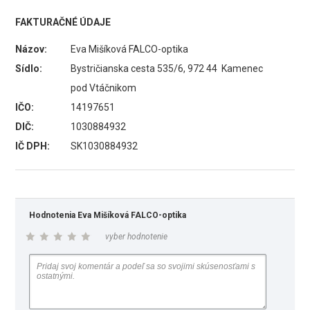
FAKTURAČNÉ ÚDAJE
Názov:
Eva Mišíková FALCO-optika
Sídlo:
Bystričianska cesta 535/6, 972 44 Kamenec
pod Vtáčnikom
IČO:
14197651
DIČ:
1030884932
IČ DPH:
SK1030884932
Hodnotenia Eva Mišíková FALCO-optika
vyber hodnotenie