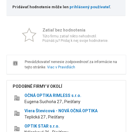
Pridávať hodnotenie môže len
prihlásený používateľ
.
Zatiaľ bez hodnotenia
Túto firmu zatiaľ nikto nehodnotil.
Poznáš ju? Pridaj k nej svoje hodnotenie.
Prevádzkovateľ nenesie zodpovednosť za informácie na
tejto stránke.
Viac v Pravidlách
PODOBNÉ FIRMY V OKOLÍ
OČNÁ OPTIKA RIMLESS s.r.o.
Eugena Suchoňa 27 , Piešťany
Viera Števicová - NOVÁ OČNÁ OPTIKA
Teplická 27 , Piešťany
OPTIK STAR s.r.o.