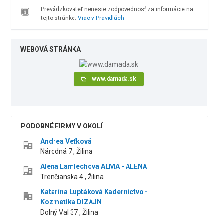
Prevádzkovateľ nenesie zodpovednosť za informácie na
tejto stránke.
Viac v Pravidlách
WEBOVÁ STRÁNKA
www.damada.sk
PODOBNÉ FIRMY V OKOLÍ
Andrea Veťková
Národná 7 , Žilina
Alena Lamlechová ALMA - ALENA
Trenčianska 4 , Žilina
Katarína Luptáková Kaderníctvo -
Kozmetika DIZAJN
Dolný Val 37 , Žilina