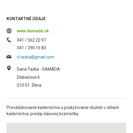
KONTAKTNÉ ÚDAJE
www.damada.sk
041 / 562 22 97
041 / 290 16 83
d.tazka@gmail.com
Dana Ťažká - DAMÁDA
Dlabačova 6
010 01
Žilina
Prevádzkovanie kaderníctva a poskytovanie služieb v oblasti
kaderníctva, predaj vlasovej kozmetiky.