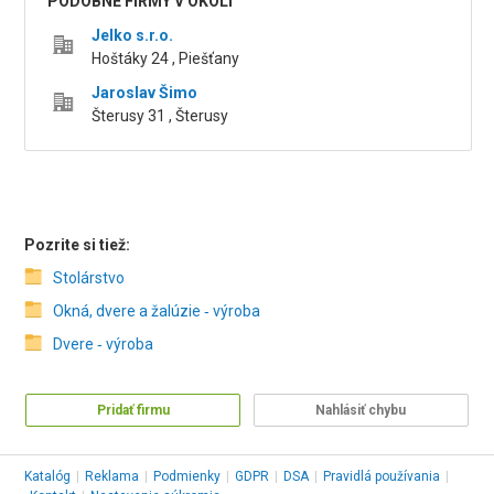
PODOBNÉ FIRMY V OKOLÍ
Jelko s.r.o.
Hoštáky 24 , Piešťany
Jaroslav Šimo
Šterusy 31 , Šterusy
Pozrite si tiež:
Stolárstvo
Okná, dvere a žalúzie ‑ výroba
Dvere ‑ výroba
Pridať firmu
Nahlásiť chybu
Katalóg
|
Reklama
|
Podmienky
|
GDPR
|
DSA
|
Pravidlá používania
|