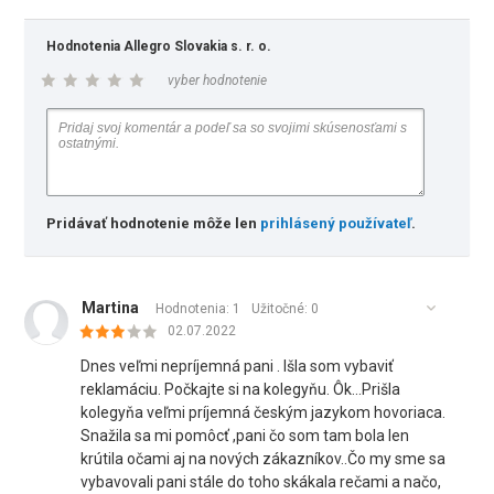
Hodnotenia Allegro Slovakia s. r. o.
vyber hodnotenie
Pridávať hodnotenie môže len
prihlásený používateľ
.
Martina
Hodnotenia: 1
Užitočné:
0
02.07.2022
Dnes veľmi nepríjemná pani . Išla som vybaviť
reklamáciu. Počkajte si na kolegyňu. Ôk...Prišla
kolegyňa veľmi príjemná českým jazykom hovoriaca.
Snažila sa mi pomôcť ,pani čo som tam bola len
krútila očami aj na nových zákazníkov..Čo my sme sa
vybavovali pani stále do toho skákala rečami a načo,