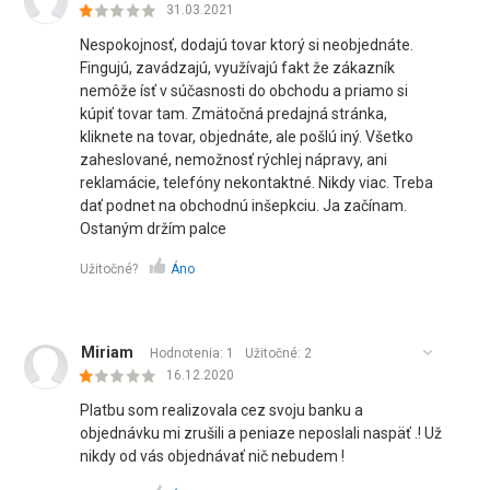
31.03.2021
Nespokojnosť, dodajú tovar ktorý si neobjednáte.
Fingujú, zavádzajú, využívajú fakt že zákazník
nemôže ísť v súčasnosti do obchodu a priamo si
kúpiť tovar tam. Zmätočná predajná stránka,
kliknete na tovar, objednáte, ale pošlú iný. Všetko
zaheslované, nemožnosť rýchlej nápravy, ani
reklamácie, telefóny nekontaktné. Nikdy viac. Treba
dať podnet na obchodnú inšepkciu. Ja začínam.
Ostaným držím palce
Užitočné?
Áno
Miriam
Hodnotenia: 1
Užitočné:
2
16.12.2020
Platbu som realizovala cez svoju banku a
objednávku mi zrušili a peniaze neposlali naspäť .! Už
nikdy od vás objednávať nič nebudem !