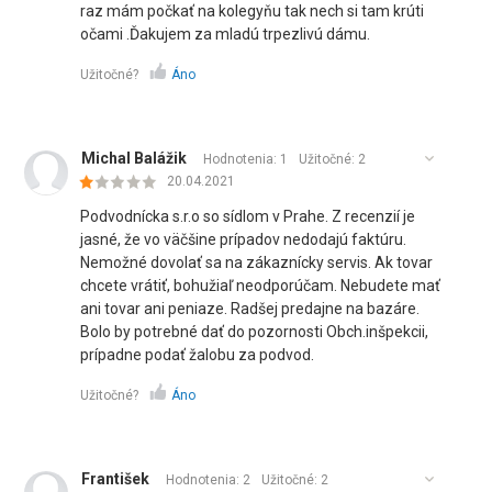
raz mám počkať na kolegyňu tak nech si tam krúti
očami .Ďakujem za mladú trpezlivú dámu.
Užitočné?
Áno
Michal Balážik
Hodnotenia: 1
Užitočné:
2
20.04.2021
Podvodnícka s.r.o so sídlom v Prahe. Z recenzií je
jasné, že vo väčšine prípadov nedodajú faktúru.
Nemožné dovolať sa na zákaznícky servis. Ak tovar
chcete vrátiť, bohužiaľ neodporúčam. Nebudete mať
ani tovar ani peniaze. Radšej predajne na bazáre.
Bolo by potrebné dať do pozornosti Obch.inšpekcii,
prípadne podať žalobu za podvod.
Užitočné?
Áno
František
Hodnotenia: 2
Užitočné:
2