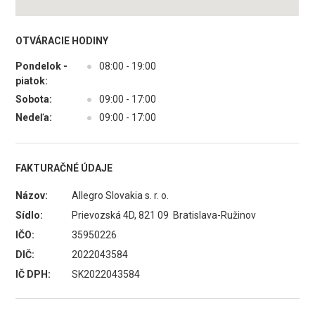
OTVÁRACIE HODINY
Pondelok -
●
08:00 - 19:00
piatok:
Sobota:
●
09:00 - 17:00
Nedeľa:
●
09:00 - 17:00
FAKTURAČNÉ ÚDAJE
Názov:
Allegro Slovakia s. r. o.
Sídlo:
Prievozská 4D, 821 09 Bratislava-Ružinov
IČO:
35950226
DIČ:
2022043584
IČ DPH:
SK2022043584