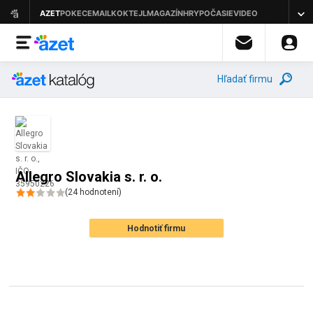
Hľadať firmu
Allegro Slovakia s. r. o.
(
24
hodnotení
)
Hodnotiť firmu